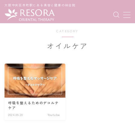
大阪中央区本町駅にある美容と健康の総合院
MENU
CATEGORY
メニュー
オイルケア
スタッフ
コンセプト
アクセス
呼吸を整えるためのデコルテ
ケア
よくあるご質問
2024.09.20
Youtube