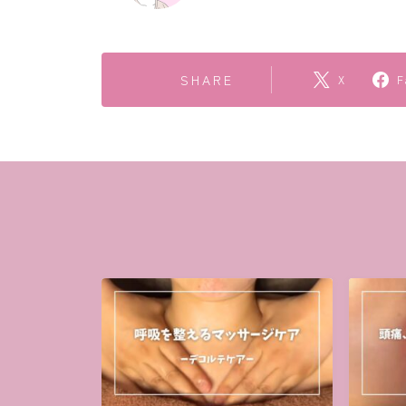
SHARE
X
F